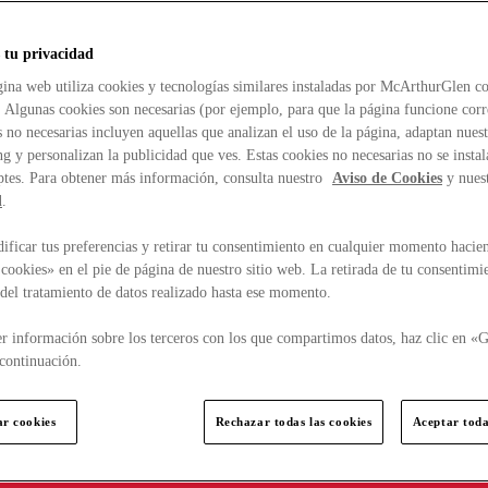
 tu privacidad
ina web utiliza cookies y tecnologías similares instaladas por McArthurGlen co
. Algunas cookies son necesarias (por ejemplo, para que la página funcione cor
 no necesarias incluyen aquellas que analizan el uso de la página, adaptan nue
g y personalizan la publicidad que ves. Estas cookies no necesarias no se insta
ptes. Para obtener más información, consulta nuestro
Aviso de Cookies
y nues
d
.
ficar tus preferencias y retirar tu consentimiento en cualquier momento hacien
cookies» en el pie de página de nuestro sitio web. La retirada de tu consentimi
d del tratamiento de datos realizado hasta ese momento.
r información sobre los terceros con los que compartimos datos, haz clic en «G
continuación.
ar cookies
Rechazar todas las cookies
Aceptar toda