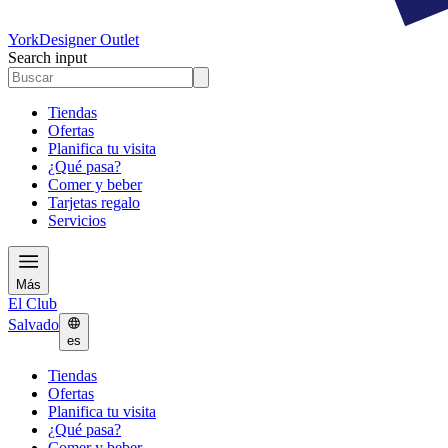
York
Designer Outlet
Search input
Tiendas
Ofertas
Planifica tu visita
¿Qué pasa?
Comer y beber
Tarjetas regalo
Servicios
Más
El Club
Salvado
es
Tiendas
Ofertas
Planifica tu visita
¿Qué pasa?
Comer y beber