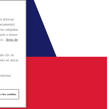
n diversas
rectamente).
stras campañas
larán a menos
tro
Aviso de
do clic en
ento no afecta
estionar
s las cookies