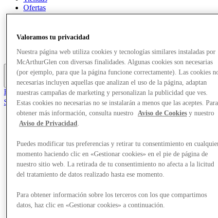
Ofertas
Planifica tu visita
¿Qué pasa?
Comer y beber
Valoramos tu privacidad
Tarjetas regalo
Servicios
Nuestra página web utiliza cookies y tecnologías similares instaladas por
McArthurGlen con diversas finalidades. Algunas cookies son necesarias
(por ejemplo, para que la página funcione correctamente). Las cookies n
Más
necesarias incluyen aquellas que analizan el uso de la página, adaptan
El Club
nuestras campañas de marketing y personalizan la publicidad que ves.
Salvado
Estas cookies no necesarias no se instalarán a menos que las aceptes. Par
es
obtener más información, consulta nuestro
Aviso de Cookies
y nuestro
Aviso de Privacidad
.
Tiendas
Ofertas
Planifica tu visita
Puedes modificar tus preferencias y retirar tu consentimiento en cualquie
¿Qué pasa?
momento haciendo clic en «Gestionar cookies» en el pie de página de
Comer y beber
nuestro sitio web. La retirada de tu consentimiento no afecta a la licitud
Tarjetas regalo
del tratamiento de datos realizado hasta ese momento.
Servicios
Para obtener información sobre los terceros con los que compartimos
Más
datos, haz clic en «Gestionar cookies» a continuación.