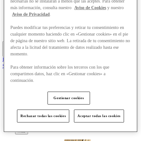
necesarias no se instalarán a menos que las aceptes. Para obtener
Ofertas
más información, consulta nuestro
Aviso de Cookies
y nuestro
Planifica tu visita
Aviso de Privacidad
.
¿Qué pasa?
Comer y beber
Tarjetas regalo
Puedes modificar tus preferencias y retirar tu consentimiento en
Servicios
cualquier momento haciendo clic en «Gestionar cookies» en el pie
de página de nuestro sitio web. La retirada de tu consentimiento no
afecta a la licitud del tratamiento de datos realizado hasta ese
Más
momento.
El Club
Salvado
Para obtener información sobre los terceros con los que
es
compartimos datos, haz clic en «Gestionar cookies» a
continuación.
Tiendas
Ofertas
Planifica tu visita
Gestionar cookies
¿Qué pasa?
Comer y beber
Tarjetas regalo
Servicios
Rechazar todas las cookies
Aceptar todas las cookies
Más