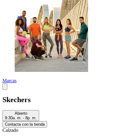
Marcas
Skechers
Abierto
9:30a. m. - 8p. m.
Contacta con la tienda
Calzado