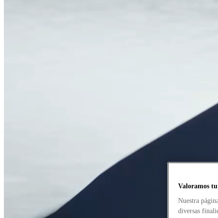
Valoramos tu
Nuestra página
diversas final