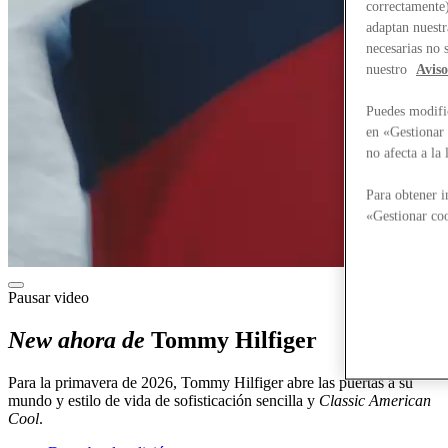
correctamente)
adaptan nuestr
necesarias no 
nuestro
Aviso
Puedes modific
en «Gestionar 
no afecta a la
Para obtener i
«Gestionar coo
Pausar video
New ahora de
Tommy Hilfiger
Para la primavera de 2026, Tommy Hilfiger abre las puertas a su
mundo y estilo de vida de sofisticación sencilla y
Classic American
Cool
.