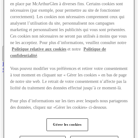
en place par McArthurGlen à diverses fins. Certains cookies sont
Offres
Planifiez votre visite
nécessaires (par exemple, pour permettre au site de fonctionner
Quoi de neuf
correctement). Les cookies non nécessaires comprennent ceux qui
Mangez et buvez
analysent l’utilisation du site, personnalisent nos campagnes
Services
marketing et personnalisent les publicités qui vous sont présentées.
Cartes cadeaux
Ces cookies non nécessaires ne seront pas utilisés à moins que vous
Carte du Centre
ne les acceptiez. Pour plus d’informations, veuillez consulter notre
Politique relative aux cookies
et notre
Politique de
confidentialité
.
Plus
Rejoignez le Club
Vous pouvez modifier vos préférences et retirer votre consentement
Sauvé
fr
à tout moment en cliquant sur « Gérer les cookies » en bas de page
de notre site web. Le retrait de votre consentement n’affecte pas la
Magasins
licéité du traitement des données effectué jusqu’à ce moment-là.
Offres
Planifiez votre visite
Pour plus d’informations sur les tiers avec lesquels nous partageons
Quoi de neuf
Mangez et buvez
des données, cliquez sur «Gérer les cookies» ci-dessous.
Services
Cartes cadeaux
Carte du Centre
Gérer les cookies