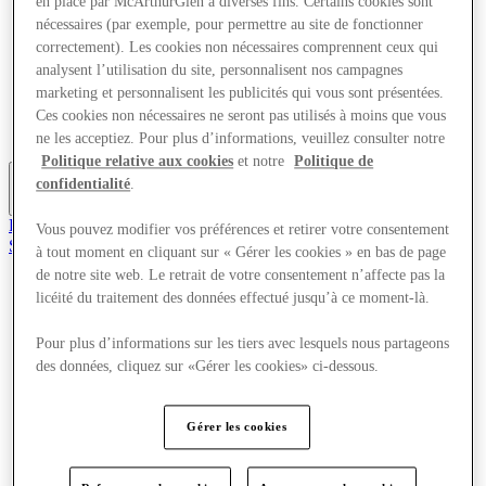
en place par McArthurGlen à diverses fins. Certains cookies sont
Offres
nécessaires (par exemple, pour permettre au site de fonctionner
Planifiez votre visite
correctement). Les cookies non nécessaires comprennent ceux qui
Quoi de neuf
analysent l’utilisation du site, personnalisent nos campagnes
Mangez et buvez
marketing et personnalisent les publicités qui vous sont présentées.
Services
Cartes cadeaux
Ces cookies non nécessaires ne seront pas utilisés à moins que vous
Carte du Centre
ne les acceptiez. Pour plus d’informations, veuillez consulter notre
Politique relative aux cookies
et notre
Politique de
confidentialité
.
Plus
Rejoignez le Club
Vous pouvez modifier vos préférences et retirer votre consentement
Sauvé
à tout moment en cliquant sur « Gérer les cookies » en bas de page
fr
de notre site web. Le retrait de votre consentement n’affecte pas la
licéité du traitement des données effectué jusqu’à ce moment-là.
Magasins
Offres
Planifiez votre visite
Pour plus d’informations sur les tiers avec lesquels nous partageons
Quoi de neuf
des données, cliquez sur «Gérer les cookies» ci-dessous.
Mangez et buvez
Services
Cartes cadeaux
Gérer les cookies
Carte du Centre