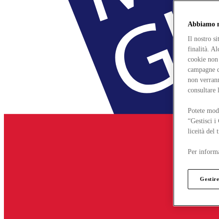
Abbiamo mo
Il nostro s
finalità. A
cookie non 
campagne di
non verrann
consultare 
Potete modi
“Gestisci i
liceità del
Per informa
Gestire