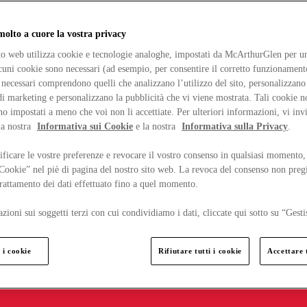
lto a cuore la vostra privacy
ito web utilizza cookie e tecnologie analoghe, impostati da McArthurGlen per un
lcuni cookie sono necessari (ad esempio, per consentire il corretto funzionamento
necessari comprendono quelli che analizzano l’utilizzo del sito, personalizzano 
 marketing e personalizzano la pubblicità che vi viene mostrata. Tali cookie n
o impostati a meno che voi non li accettiate. Per ulteriori informazioni, vi inv
la nostra
Informativa sui Cookie
e la nostra
Informativa sulla Privacy
.
ficare le vostre preferenze e revocare il vostro consenso in qualsiasi momento,
 Cookie” nel piè di pagina del nostro sito web. La revoca del consenso non preg
 trattamento dei dati effettuato fino a quel momento.
zioni sui soggetti terzi con cui condividiamo i dati, cliccate qui sotto su “Gesti
 i cookie
Rifiutare tutti i cookie
Accettare t