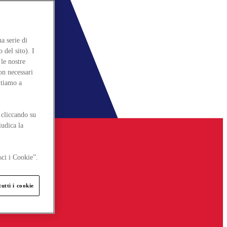
a serie di
 del sito). I
le nostre
on necessari
itiamo a
 cliccando su
iudica la
sci i Cookie”.
utti i cookie