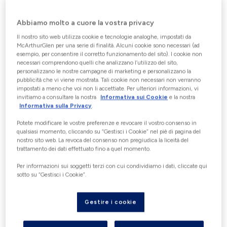
SCEGLI IL VALORE DELLA
Abbiamo molto a cuore la vostra privacy
TUA GIFT CARD
Il nostro sito web utilizza cookie e tecnologie analoghe, impostati da
McArthurGlen per una serie di finalità. Alcuni cookie sono necessari (ad
esempio, per consentire il corretto funzionamento del sito). I cookie non
Germania Esclusa (Con la sola
necessari comprendono quelli che analizzano l’utilizzo del sito,
esclusione della Germania).Da un
personalizzano le nostre campagne di marketing e personalizzano la
pubblicità che vi viene mostrata. Tali cookie non necessari non verranno
minimo di €5 ad un massimo di €500
impostati a meno che voi non li accettiate. Per ulteriori informazioni, vi
invitiamo a consultare la nostra
Informativa sui Cookie
e la nostra
Informativa sulla Privacy
.
€
Potete modificare le vostre preferenze e revocare il vostro consenso in
qualsiasi momento, cliccando su “Gestisci i Cookie” nel piè di pagina del
nostro sito web. La revoca del consenso non pregiudica la liceità del
trattamento dei dati effettuato fino a quel momento.
DETTAGLI DEL
Per informazioni sui soggetti terzi con cui condividiamo i dati, cliccate qui
sotto su “Gestisci i Cookie”.
DESTINATARIO
Tutti i campi sono obbligatori a meno che
Gestire i cookie
non siano evidenziati come facoltativi