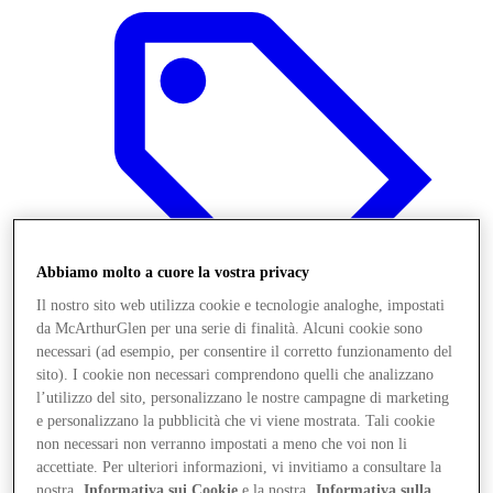
Abbiamo molto a cuore la vostra privacy
Il nostro sito web utilizza cookie e tecnologie analoghe, impostati
da McArthurGlen per una serie di finalità. Alcuni cookie sono
necessari (ad esempio, per consentire il corretto funzionamento del
sito). I cookie non necessari comprendono quelli che analizzano
Offerte
l’utilizzo del sito, personalizzano le nostre campagne di marketing
e personalizzano la pubblicità che vi viene mostrata. Tali cookie
non necessari non verranno impostati a meno che voi non li
accettiate. Per ulteriori informazioni, vi invitiamo a consultare la
nostra
Informativa sui Cookie
e la nostra
Informativa sulla