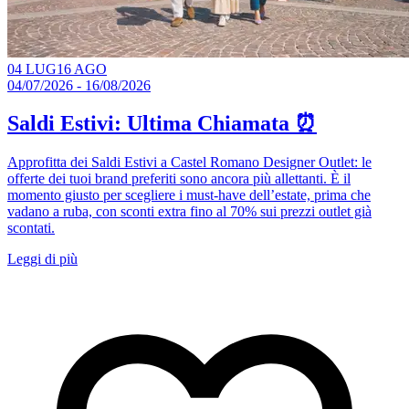
04 LUG
16 AGO
04/07/2026 - 16/08/2026
Saldi Estivi: Ultima Chiamata ⏰​
Approfitta dei Saldi Estivi a Castel Romano Designer Outlet: le
offerte dei tuoi brand preferiti sono ancora più allettanti. È il
momento giusto per scegliere i must-have dell’estate, prima che
vadano a ruba, con sconti extra fino al 70% sui prezzi outlet già
scontati.
Leggi di più