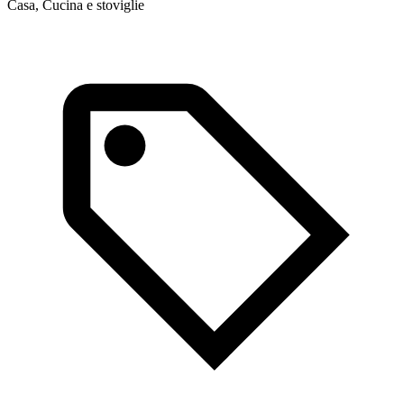
Casa, Cucina e stoviglie
C