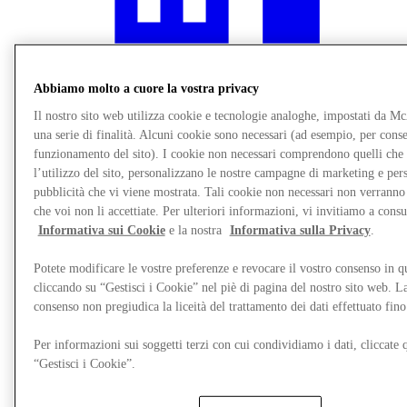
Abbiamo molto a cuore la vostra privacy
Il nostro sito web utilizza cookie e tecnologie analoghe, impostati da M
una serie di finalità. Alcuni cookie sono necessari (ad esempio, per consen
funzionamento del sito). I cookie non necessari comprendono quelli che
l’utilizzo del sito, personalizzano le nostre campagne di marketing e per
pubblicità che vi viene mostrata. Tali cookie non necessari non verrann
che voi non li accettiate. Per ulteriori informazioni, vi invitiamo a consu
Informativa sui Cookie
e la nostra
Informativa sulla Privacy
.
Ristoranti
Servizi
Mappa del Centro
Potete modificare le vostre preferenze e revocare il vostro consenso in 
Gift Cards
cliccando su “Gestisci i Cookie” nel piè di pagina del nostro sito web. L
consenso non pregiudica la liceità del trattamento dei dati effettuato fi
Per informazioni sui soggetti terzi con cui condividiamo i dati, cliccate q
“Gestisci i Cookie”.