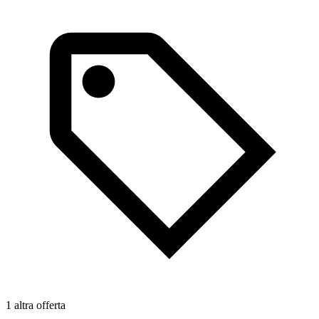
1 altra offerta
1