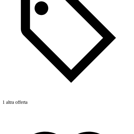
1 altra offerta
1