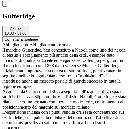
Gutteridge
Chiuso
10:00 - 21:00
Contatta la boutique
Abbigliamento
Abbigliamento formale
Il marchio Gutteridge, ben conosciuto a Napoli come uno dei negozi
di tessuti e abbigliamento più antichi della città, è sempre stato
un'icona di qualità sartoriale ed eleganza senza tempo per gli uomini.
Il marchio, fondato nel 1878 dallo scozzese Michael Gutteridge,
inizialmente importava e vendeva tessuti raffinati, per diventare in
seguito quello che oggi chiameremmo un "multi-brand" che
introdusse anche un mercato postale di grande successo in tutta la
regione europea.
Acquisita da Capri srl nel 1997, a seguito dell'acquisto degli spazi
storici di Palazzo Stigliano, in Via Toledo, Napoli, Gutteridge è stata
rilanciata con un formato commerciale molto forte, contribuendo al
posizionamento del marchio sul mercato italiano.
L'espansione iniziata con i punti vendita ora si sta concentrando sui
centri delle principali città d'Italia e del mondo, con l'obiettivo di
creare consapevolezza sul marchio e affermarlo tra i suoi
concorrenti.