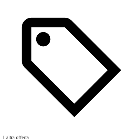
1 altra offerta
1