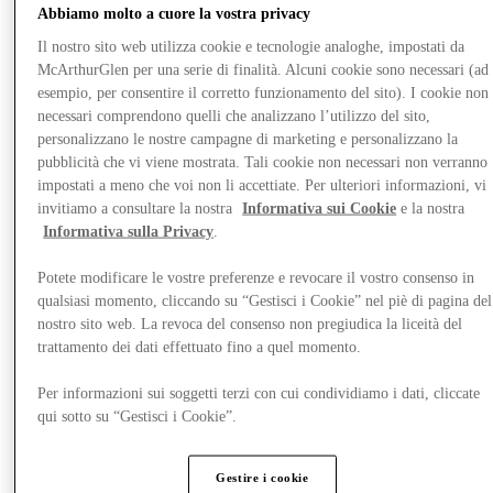
Abbiamo molto a cuore la vostra privacy
Il nostro sito web utilizza cookie e tecnologie analoghe, impostati da
McArthurGlen per una serie di finalità. Alcuni cookie sono necessari (ad
esempio, per consentire il corretto funzionamento del sito). I cookie non
necessari comprendono quelli che analizzano l’utilizzo del sito,
personalizzano le nostre campagne di marketing e personalizzano la
pubblicità che vi viene mostrata. Tali cookie non necessari non verranno
impostati a meno che voi non li accettiate. Per ulteriori informazioni, vi
invitiamo a consultare la nostra
Informativa sui Cookie
e la nostra
Informativa sulla Privacy
.
Potete modificare le vostre preferenze e revocare il vostro consenso in
qualsiasi momento, cliccando su “Gestisci i Cookie” nel piè di pagina del
Novità
nostro sito web. La revoca del consenso non pregiudica la liceità del
trattamento dei dati effettuato fino a quel momento.
Per informazioni sui soggetti terzi con cui condividiamo i dati, cliccate
qui sotto su “Gestisci i Cookie”.
Gestire i cookie