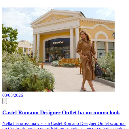
03/08/2026
0
Castel Romano Designer Outlet ha un nuovo look
Nella tua prossima visita a Castel Romano Designer Outlet scoprirai
P
un Centro rinnovato per offrirti un’esperienza ancora più piacevole e
a