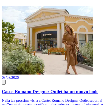
03/08/2026
0
Castel Romano Designer Outlet ha un nuovo look
Nella tua prossima visita a Castel Romano Designer Outlet scoprirai
P
un Centro rinnovato per offrirti un’esperienza ancora più piacevole e
a