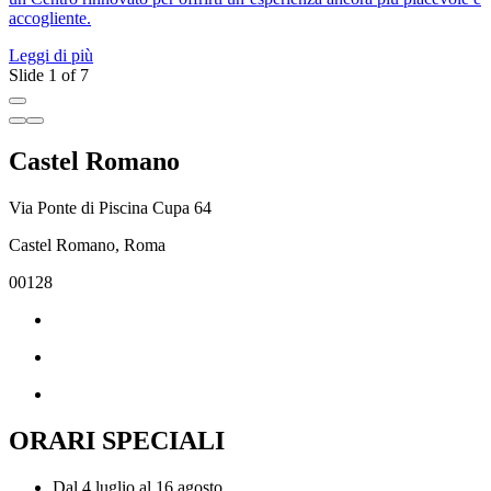
accogliente.
A
Leggi di più
L
Slide 1 of 7
Castel Romano
Via Ponte di Piscina Cupa 64
Castel Romano, Roma
00128
ORARI SPECIALI
Dal 4 luglio al 16 agosto