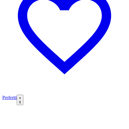
Preferiti
it