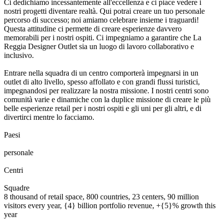
Ci dedichiamo incessantemente all'eccellenza e ci piace vedere i
nostri progetti diventare realtà. Qui potrai creare un tuo personale
percorso di successo; noi amiamo celebrare insieme i traguardi!
Questa attitudine ci permette di creare esperienze davvero
memorabili per i nostri ospiti. Ci impegniamo a garantire che
La
Reggia Designer Outlet
sia un luogo di lavoro collaborativo e
inclusivo.
Entrare nella squadra di un centro comporterà impegnarsi in un
outlet di alto livello, spesso affollato e con grandi flussi turistici,
impegnandosi per realizzare la nostra missione. I nostri centri sono
comunità varie e dinamiche con la duplice missione di creare le più
belle esperienze retail per i nostri ospiti e gli uni per gli altri, e di
divertirci mentre lo facciamo.
0
0
1
2
3
4
5
6
7
8
Paesi
0
0
1
2
3
4
5
6
7
8
0
0
1
2
3
4
5
6
7
8
9
0
0
0
1
2
3
4
5
6
7
8
9
0
personale
0
0
1
2
0
0
1
2
3
Centri
0
0
1
2
3
4
5
6
7
8
9
0
0
1
2
3
4
5
6
7
8
9
0
Squadre
8 thousand of retail space, 800 countries, 23 centers, 90 million
visitors every year, {4} billion portfolio revenue, +{5}% growth this
year