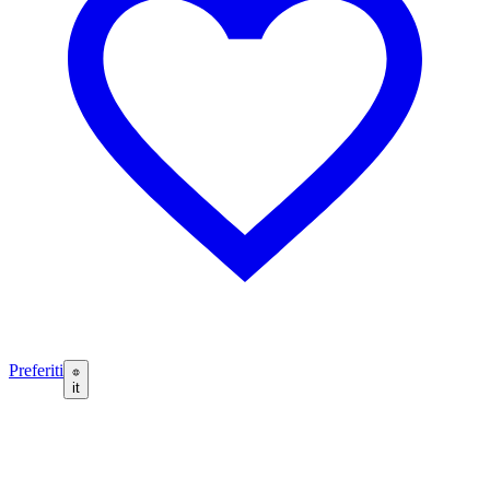
Preferiti
it