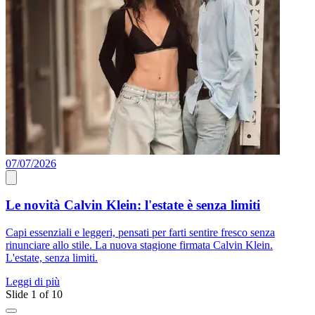
07/07/2026
0
Le novità Calvin Klein: l'estate è senza limiti
Capi essenziali e leggeri, pensati per farti sentire fresco senza
P
rinunciare allo stile. La nuova stagione firmata Calvin Klein.
a
L'estate, senza limiti.
A
Leggi di più
L
Slide 1 of 10