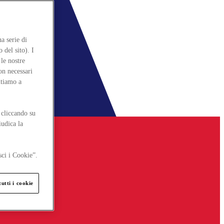
a serie di
 del sito). I
le nostre
on necessari
itiamo a
 cliccando su
iudica la
sci i Cookie”.
utti i cookie