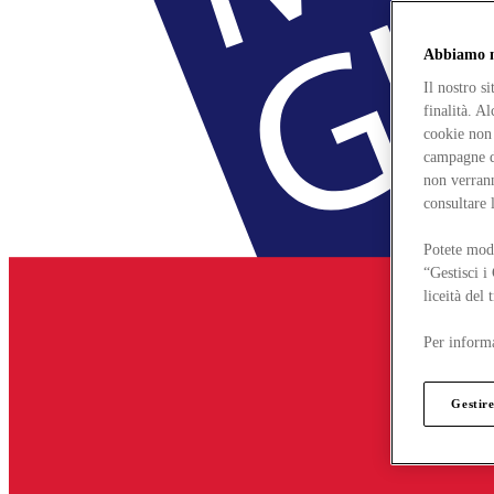
Abbiamo mo
Il nostro s
finalità. A
cookie non 
campagne di
non verrann
consultare 
Potete modi
“Gestisci i
liceità del
Per informa
Gestire