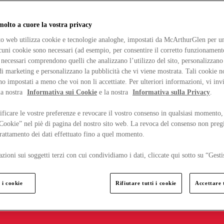
lto a cuore la vostra privacy
ito web utilizza cookie e tecnologie analoghe, impostati da McArthurGlen per un
lcuni cookie sono necessari (ad esempio, per consentire il corretto funzionamento
necessari comprendono quelli che analizzano l’utilizzo del sito, personalizzano 
 marketing e personalizzano la pubblicità che vi viene mostrata. Tali cookie n
o impostati a meno che voi non li accettiate. Per ulteriori informazioni, vi inv
la nostra
Informativa sui Cookie
e la nostra
Informativa sulla Privacy
.
ficare le vostre preferenze e revocare il vostro consenso in qualsiasi momento,
 Cookie” nel piè di pagina del nostro sito web. La revoca del consenso non preg
 trattamento dei dati effettuato fino a quel momento.
zioni sui soggetti terzi con cui condividiamo i dati, cliccate qui sotto su “Gesti
 i cookie
Rifiutare tutti i cookie
Accettare t