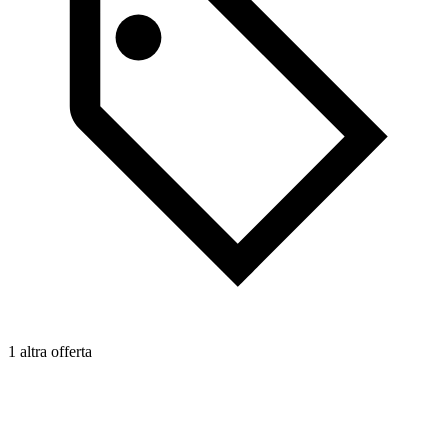
1 altra offerta
2