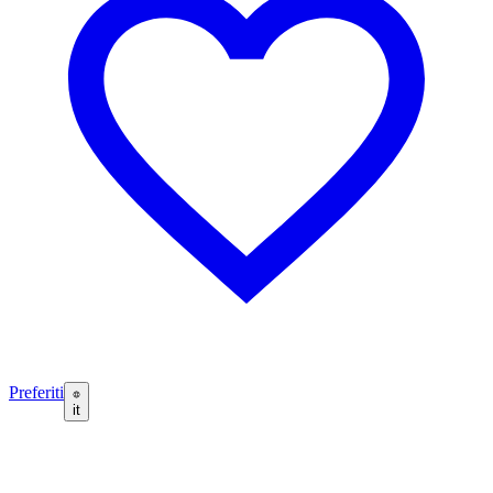
Preferiti
it