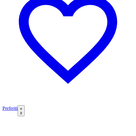
Preferiti
it