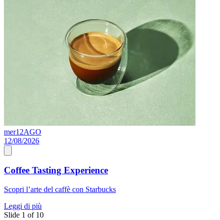
mer
12
AGO
s
12/08/2026
0
Coffee Tasting Experience
Scopri l’arte del caffè con Starbucks
A
Leggi di più
L
Slide 1 of 10