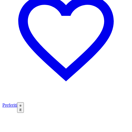
Preferiti
it