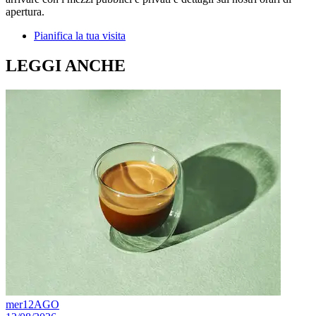
apertura.
Pianifica la tua visita
LEGGI ANCHE
mer
12
AGO
s