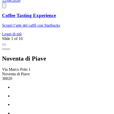
12/08/2026
0
Coffee Tasting Experience
Scopri l’arte del caffè con Starbucks
A
Leggi di più
L
Slide 1 of 10
Noventa di Piave
Via Marco Polo 1
Noventa di Piave
30020