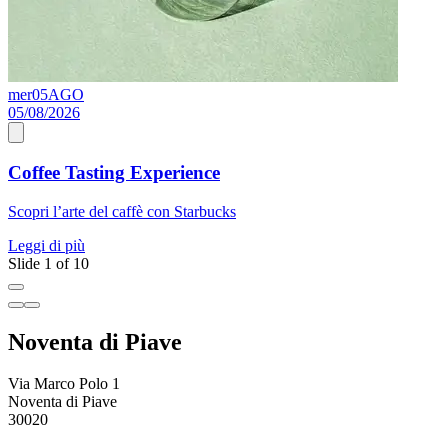
mer
05
AGO
s
05/08/2026
0
Coffee Tasting Experience
Scopri l’arte del caffè con Starbucks
A
Leggi di più
L
Slide 1 of 10
Noventa di Piave
Via Marco Polo 1
Noventa di Piave
30020