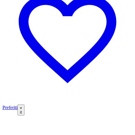
Preferiti
it