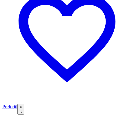
Preferiti
it