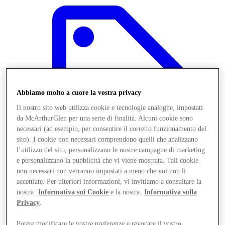
Abbiamo molto a cuore la vostra privacy
Il nostro sito web utilizza cookie e tecnologie analoghe, impostati
da McArthurGlen per una serie di finalità. Alcuni cookie sono
necessari (ad esempio, per consentire il corretto funzionamento del
sito). I cookie non necessari comprendono quelli che analizzano
l’utilizzo del sito, personalizzano le nostre campagne di marketing
e personalizzano la pubblicità che vi viene mostrata. Tali cookie
non necessari non verranno impostati a meno che voi non li
Offerte
accettiate. Per ulteriori informazioni, vi invitiamo a consultare la
nostra
Informativa sui Cookie
e la nostra
Informativa sulla
Privacy
.
Potete modificare le vostre preferenze e revocare il vostro