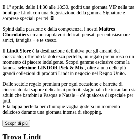
Il 1° aprile, dalle 14:30 alle 18:30, goditi una giornata VIP nella tua
boutique Lindt con una degustazione della gamma Signature e
sorprese speciali per te! 🍫
Spinti dalla passione e dalla competenza, i nostri
Maîtres
Chocolatiers
creano capolavori delicati pensati per entusiasmare
amici, famiglia – e te stesso.
Il
Lindt Store
è la destinazione definitiva per gli amanti del
cioccolato, offrendo la dolcezza perfetta, un regalo premuroso o un
momento di piacere indulgente. Scopri gamme esclusive come la
famosa
selezione LINDOR Pick & Mix
, oltre a una delle più
grandi collezioni di prodotti Lindt in negozio nel Regno Unito.
Dalle scatole regalo premium per ogni occasione e barrette di
cioccolato dal sapore delicato ai preferiti stagionali che incantano sia
adulti che bambini a Pasqua e Natale – c'è qualcosa di speciale per
tutti.
È la tappa perfetta per chiunque voglia godersi un momento
delizioso durante una giornata intensa di shopping.
Scopri di più
Trova Lindt