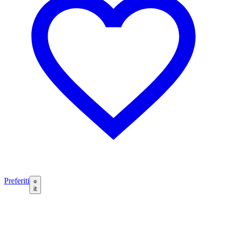
Preferiti
it