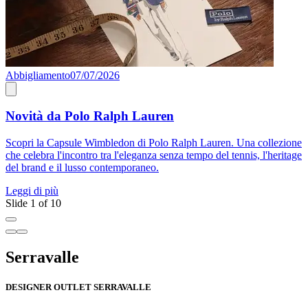
Abbigliamento
07/07/2026
0
Novità da Polo Ralph Lauren
Scopri la Capsule Wimbledon di Polo Ralph Lauren. Una collezione
P
che celebra l'incontro tra l'eleganza senza tempo del tennis, l'heritage
a
del brand e il lusso contemporaneo.
A
Leggi di più
L
Slide 1 of 10
Serravalle
DESIGNER OUTLET SERRAVALLE