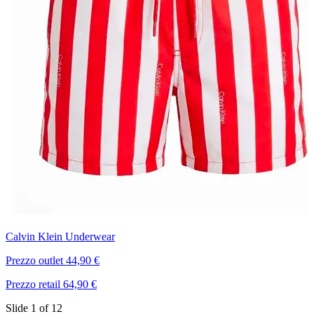
Calvin Klein Underwear
T
Prezzo outlet 44,90 €
P
Prezzo retail 64,90 €
P
Slide 1 of 12