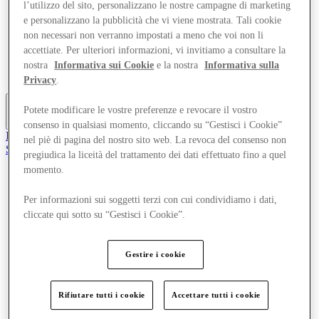
l’utilizzo del sito, personalizzano le nostre campagne di marketing
Offerte
e personalizzano la pubblicità che vi viene mostrata. Tali cookie
Pianifica la tua visita
non necessari non verranno impostati a meno che voi non li
Cosa c'è in programma
Mangia e Bevi
accettiate. Per ulteriori informazioni, vi invitiamo a consultare la
Gift Card
nostra
Informativa sui Cookie
e la nostra
Informativa sulla
Servizi
Privacy
.
Potete modificare le vostre preferenze e revocare il vostro
Altro
consenso in qualsiasi momento, cliccando su “Gestisci i Cookie”
Il Club
nel piè di pagina del nostro sito web. La revoca del consenso non
Salvata
pregiudica la liceità del trattamento dei dati effettuato fino a quel
it
momento.
Negozi
Offerte
Per informazioni sui soggetti terzi con cui condividiamo i dati,
Pianifica la tua visita
cliccate qui sotto su “Gestisci i Cookie”.
Cosa c'è in programma
Mangia e Bevi
Gift Card
Gestire i cookie
Servizi
Rifiutare tutti i cookie
Accettare tutti i cookie
Altro