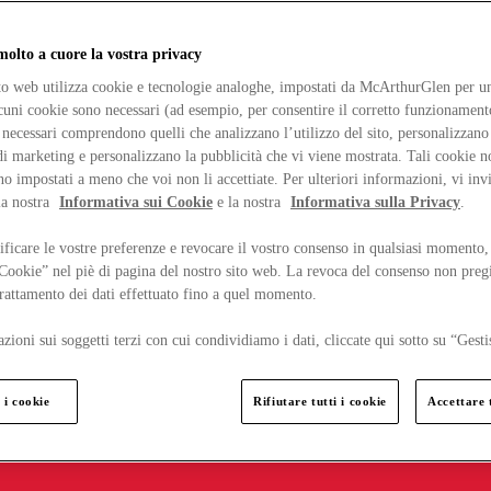
lto a cuore la vostra privacy
ito web utilizza cookie e tecnologie analoghe, impostati da McArthurGlen per un
lcuni cookie sono necessari (ad esempio, per consentire il corretto funzionamento
necessari comprendono quelli che analizzano l’utilizzo del sito, personalizzano 
 marketing e personalizzano la pubblicità che vi viene mostrata. Tali cookie n
o impostati a meno che voi non li accettiate. Per ulteriori informazioni, vi inv
la nostra
Informativa sui Cookie
e la nostra
Informativa sulla Privacy
.
ficare le vostre preferenze e revocare il vostro consenso in qualsiasi momento,
 Cookie” nel piè di pagina del nostro sito web. La revoca del consenso non preg
 trattamento dei dati effettuato fino a quel momento.
zioni sui soggetti terzi con cui condividiamo i dati, cliccate qui sotto su “Gesti
 i cookie
Rifiutare tutti i cookie
Accettare t