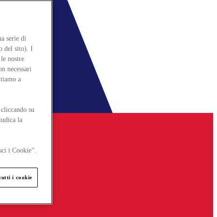
a serie di
 del sito). I
le nostre
on necessari
itiamo a
 cliccando su
iudica la
sci i Cookie”.
utti i cookie