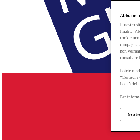
Abbiamo mo
Il nostro s
finalità. A
cookie non 
campagne di
non verrann
consultare 
Potete modi
“Gestisci i
liceità del
Per informa
Gestire