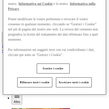
Offerte
nostra
Informativa sui Cookie
e la nostra
Informativa sulla
Pianifica la tua visita
Privacy
.
Cosa c'è in programma
Mangia e Bevi
Potete modificare le vostre preferenze e revocare il vostro
Gift Card
consenso in qualsiasi momento, cliccando su “Gestisci i Cookie”
Servizi
nel piè di pagina del nostro sito web. La revoca del consenso non
pregiudica la liceità del trattamento dei dati effettuato fino a quel
momento.
Altro
Il Club
Per informazioni sui soggetti terzi con cui condividiamo i dati,
Salvata
it
cliccate qui sotto su “Gestisci i Cookie”.
Negozi
Offerte
Gestire i cookie
Pianifica la tua visita
Cosa c'è in programma
Mangia e Bevi
Rifiutare tutti i cookie
Accettare tutti i cookie
Gift Card
Servizi
Altro