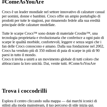
#ComeAsYouAre
Crocs è un leader mondiale nel settore innovativo di calzature casual
per uomini, donne e bambini. Crocs offre un ampio portafoglio di
prodotti per tutte le stagioni, pur rimanendo fedele alla sua eredità
principale delle calzature modellate.
Tutte le scarpe Crocs™ sono dotate di materiale Croslite™, una
tecnologia proprietaria e rivoluzionaria che conferisce a ogni paio di
scarpe le qualità morbide, confortevoli, leggere e senza segni che i
fan delle Crocs conoscono e amano. Dalla sua fondazione nel 2002,
Crocs ha venduto più di 350 milioni di paia di scarpe in più di 90
paesi in tutto il mondo.
Crocs ti invita a unirti a un movimento globale di tutti coloro che
abbracciano la loro unicità. Dai, venite tutti. #ComeAsYouAre
Trova i coccodrilli
Esplora il centro cliccando sulla mappa — dai marchi iconici di
stilisti alla moda mainstream, il tuo percorso di stile inizia qui.