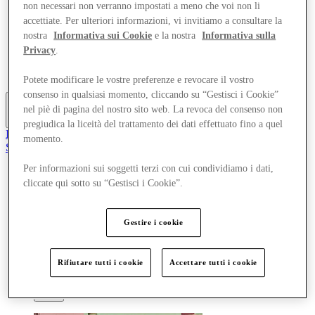
non necessari non verranno impostati a meno che voi non li
Offerte
accettiate. Per ulteriori informazioni, vi invitiamo a consultare la
Pianifica la tua visita
Cosa c'è in programma
nostra
Informativa sui Cookie
e la nostra
Informativa sulla
Mangia e Bevi
Privacy
.
Gift Card
Servizi
Potete modificare le vostre preferenze e revocare il vostro
consenso in qualsiasi momento, cliccando su “Gestisci i Cookie”
nel piè di pagina del nostro sito web. La revoca del consenso non
Altro
pregiudica la liceità del trattamento dei dati effettuato fino a quel
Il Club
momento.
Salvata
it
Per informazioni sui soggetti terzi con cui condividiamo i dati,
Negozi
cliccate qui sotto su “Gestisci i Cookie”.
Offerte
Pianifica la tua visita
Cosa c'è in programma
Gestire i cookie
Mangia e Bevi
Gift Card
Servizi
Rifiutare tutti i cookie
Accettare tutti i cookie
Altro