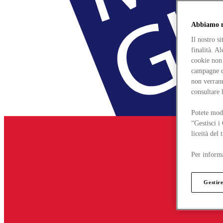
Abbiamo mo
Il nostro s
finalità. A
cookie non 
campagne di
non verrann
consultare 
Potete modi
“Gestisci i
liceità del
Per informa
Gestire