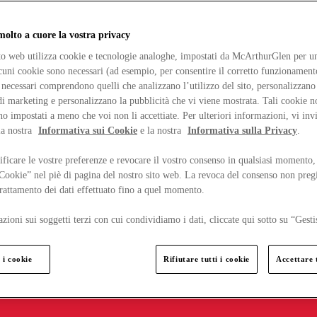
lto a cuore la vostra privacy
ito web utilizza cookie e tecnologie analoghe, impostati da McArthurGlen per un
lcuni cookie sono necessari (ad esempio, per consentire il corretto funzionamento
necessari comprendono quelli che analizzano l’utilizzo del sito, personalizzano 
 marketing e personalizzano la pubblicità che vi viene mostrata. Tali cookie n
o impostati a meno che voi non li accettiate. Per ulteriori informazioni, vi inv
la nostra
Informativa sui Cookie
e la nostra
Informativa sulla Privacy
.
ficare le vostre preferenze e revocare il vostro consenso in qualsiasi momento,
 Cookie” nel piè di pagina del nostro sito web. La revoca del consenso non preg
 trattamento dei dati effettuato fino a quel momento.
zioni sui soggetti terzi con cui condividiamo i dati, cliccate qui sotto su “Gesti
 i cookie
Rifiutare tutti i cookie
Accettare t