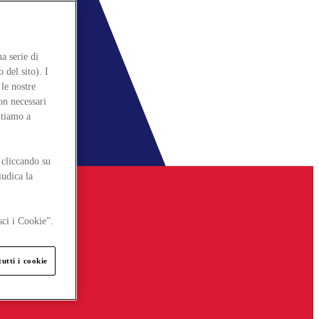
a serie di
 del sito). I
le nostre
on necessari
itiamo a
 cliccando su
iudica la
sci i Cookie”.
utti i cookie