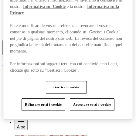
accettiate. Per ulteriori informazioni, vi invitiamo a consultare la
Offerte
nostra
Informativa sui Cookie
e la nostra
Informativa sulla
Pianifica la tua visita
Privacy
.
Cosa c'è in programma
Mangia e Bevi
Potete modificare le vostre preferenze e revocare il vostro
Gift Card
Servizi
consenso in qualsiasi momento, cliccando su “Gestisci i Cookie”
nel piè di pagina del nostro sito web. La revoca del consenso non
pregiudica la liceità del trattamento dei dati effettuato fino a quel
momento.
Altro
Il Club
Salvata
Per informazioni sui soggetti terzi con cui condividiamo i dati,
it
cliccate qui sotto su “Gestisci i Cookie”.
Negozi
Offerte
Gestire i cookie
Pianifica la tua visita
Cosa c'è in programma
Mangia e Bevi
Rifiutare tutti i cookie
Accettare tutti i cookie
Gift Card
Servizi
Altro