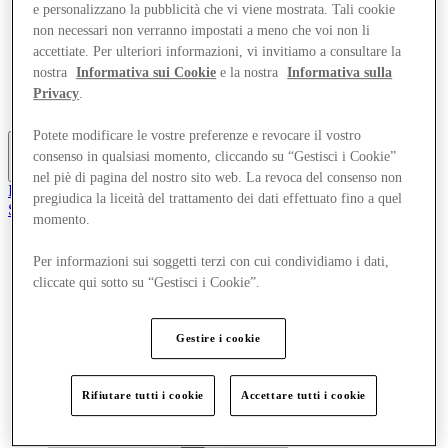
e personalizzano la pubblicità che vi viene mostrata. Tali cookie
Offerte
non necessari non verranno impostati a meno che voi non li
Pianifica la tua visita
Cosa c'è in programma
accettiate. Per ulteriori informazioni, vi invitiamo a consultare la
Mangia e Bevi
nostra
Informativa sui Cookie
e la nostra
Informativa sulla
Gift Card
Privacy
.
Servizi
Potete modificare le vostre preferenze e revocare il vostro
consenso in qualsiasi momento, cliccando su “Gestisci i Cookie”
Altro
nel piè di pagina del nostro sito web. La revoca del consenso non
Il Club
pregiudica la liceità del trattamento dei dati effettuato fino a quel
Salvata
momento.
it
Negozi
Per informazioni sui soggetti terzi con cui condividiamo i dati,
Offerte
cliccate qui sotto su “Gestisci i Cookie”.
Pianifica la tua visita
Cosa c'è in programma
Mangia e Bevi
Gestire i cookie
Gift Card
Servizi
Rifiutare tutti i cookie
Accettare tutti i cookie
Altro