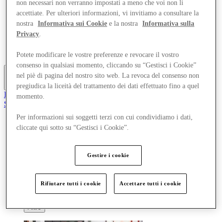
non necessari non verranno impostati a meno che voi non li
Offerte
accettiate. Per ulteriori informazioni, vi invitiamo a consultare la
Pianifica la tua visita
nostra
Informativa sui Cookie
e la nostra
Informativa sulla
Cosa c'è in programma
Mangia e Bevi
Privacy
.
Gift Card
Servizi
Potete modificare le vostre preferenze e revocare il vostro
consenso in qualsiasi momento, cliccando su “Gestisci i Cookie”
nel piè di pagina del nostro sito web. La revoca del consenso non
Altro
pregiudica la liceità del trattamento dei dati effettuato fino a quel
Il Club
momento.
Salvata
it
Per informazioni sui soggetti terzi con cui condividiamo i dati,
cliccate qui sotto su “Gestisci i Cookie”.
Negozi
Offerte
Pianifica la tua visita
Cosa c'è in programma
Gestire i cookie
Mangia e Bevi
Gift Card
Servizi
Rifiutare tutti i cookie
Accettare tutti i cookie
Altro