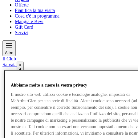
Offerte
Pianifica la tua visita
Cosa c'è in programma
Mangia e Bevi
Gift Card
Servizi
Altro
Il Club
Salvata
it
Negozi
Abbiamo molto a cuore la vostra privacy
Offerte
Pianifica la tua visita
Il nostro sito web utilizza cookie e tecnologie analoghe, impostati da
Cosa c'è in programma
McArthurGlen per una serie di finalità. Alcuni cookie sono necessari (ad
Mangia e Bevi
esempio, per consentire il corretto funzionamento del sito). I cookie non
Gift Card
Servizi
necessari comprendono quelli che analizzano l’utilizzo del sito, personal
le nostre campagne di marketing e personalizzano la pubblicità che vi vi
mostrata. Tali cookie non necessari non verranno impostati a meno che 
Altro
li accettiate. Per ulteriori informazioni, vi invitiamo a consultare la nostr