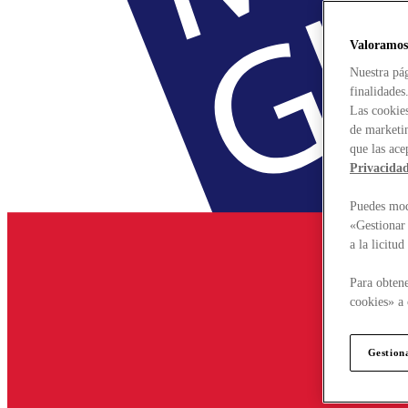
Valoramos
Nuestra pág
finalidades
Las cookies
de marketin
que las ace
Privacida
Puedes modi
«Gestionar 
a la licitu
Para obtene
cookies» a 
Gestion