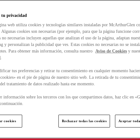
 tu privacidad
ina web utiliza cookies y tecnologías similares instaladas por McArthurGlen co
. Algunas cookies son necesarias (por ejemplo, para que la página funcione cor
 no necesarias incluyen aquellas que analizan el uso de la página, adaptan nue
g y personalizan la publicidad que ves. Estas cookies no necesarias no se insta
ptes. Para obtener más información, consulta nuestro
Aviso de Cookies
y nues
d
.
ficar tus preferencias y retirar tu consentimiento en cualquier momento hacien
cookies» en el pie de página de nuestro sitio web. La retirada de tu consentimi
d del tratamiento de datos realizado hasta ese momento.
r información sobre los terceros con los que compartimos datos, haz clic en «G
continuación.
ar cookies
Rechazar todas las cookies
Aceptar toda