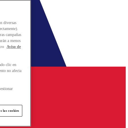
n diversas
rectamente).
stras campañas
larán a menos
tro
Aviso de
do clic en
ento no afecta
estionar
s las cookies