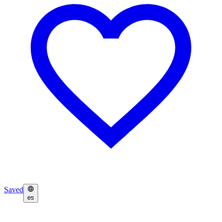
Saved
es