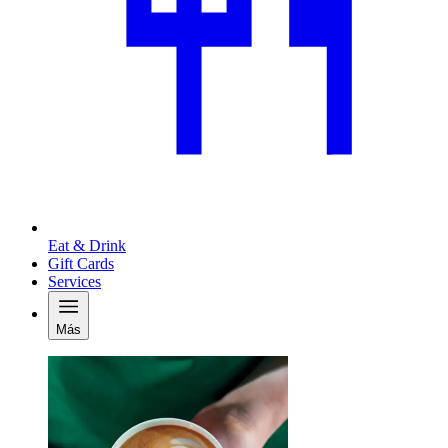
Eat & Drink
Gift Cards
Services
Más