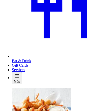
Eat & Drink
Gift Cards
Services
Más