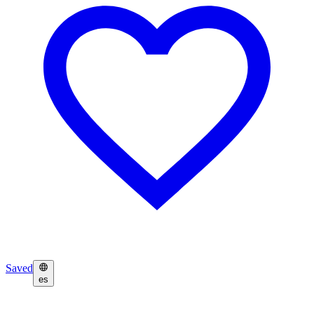
Saved
es