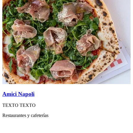
Amici Napoli
B
TEXTO TEXTO
B
Restaurantes y cafeterías
R