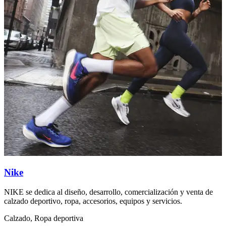
Nike
NIKE se dedica al diseño, desarrollo, comercialización y venta de
U
calzado deportivo, ropa, accesorios, equipos y servicios.
c
Calzado, Ropa deportiva
R