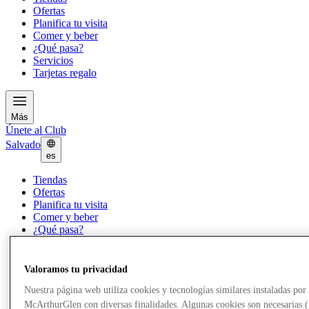
Ofertas
Planifica tu visita
Comer y beber
¿Qué pasa?
Servicios
Tarjetas regalo
Más
Únete al Club
Salvado
es
Tiendas
Ofertas
Planifica tu visita
Comer y beber
¿Qué pasa?
Servicios
Tarjetas regalo
Valoramos tu privacidad
Más
Nuestra página web utiliza cookies y tecnologías similares instaladas por
McArthurGlen con diversas finalidades. Algunas cookies son necesarias 