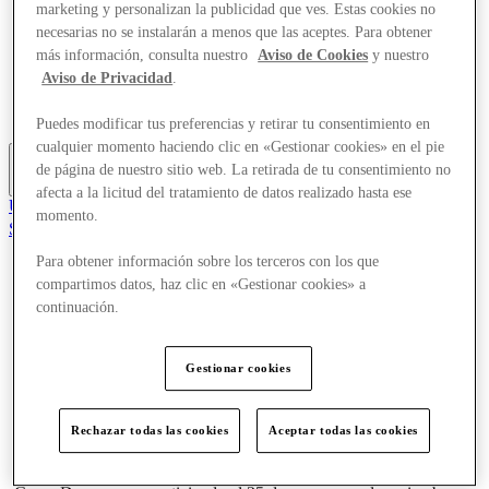
marketing y personalizan la publicidad que ves. Estas cookies no
Ofertas
necesarias no se instalarán a menos que las aceptes. Para obtener
Planifica tu visita
Comer y beber
más información, consulta nuestro
Aviso de Cookies
y nuestro
¿Qué pasa?
Aviso de Privacidad
.
Servicios
Tarjetas regalo
Puedes modificar tus preferencias y retirar tu consentimiento en
cualquier momento haciendo clic en «Gestionar cookies» en el pie
de página de nuestro sitio web. La retirada de tu consentimiento no
Más
afecta a la licitud del tratamiento de datos realizado hasta ese
Únete al Club
momento.
Salvado
es
Para obtener información sobre los terceros con los que
Tiendas
compartimos datos, haz clic en «Gestionar cookies» a
Ofertas
continuación.
Planifica tu visita
Comer y beber
¿Qué pasa?
Gestionar cookies
Servicios
Tarjetas regalo
Rechazar todas las cookies
Aceptar todas las cookies
Más