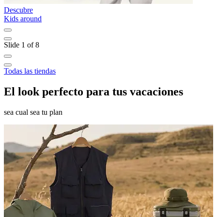
Descubre
D
Kids around
L
Slide 1 of 8
Todas las tiendas
El look perfecto para tus vacaciones
sea cual sea tu plan