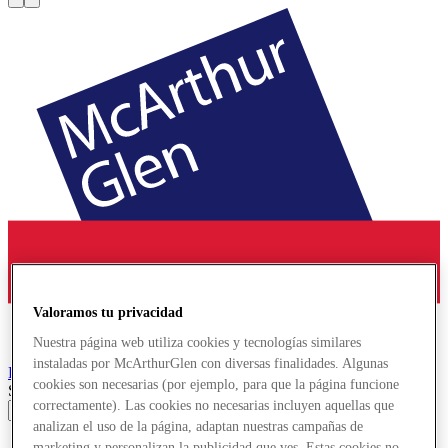
Valoramos tu privacidad
Nuestra página web utiliza cookies y tecnologías similares
instaladas por McArthurGlen con diversas finalidades. Algunas
Provence
Designer Outlet
cookies son necesarias (por ejemplo, para que la página funcione
Search input
correctamente). Las cookies no necesarias incluyen aquellas que
analizan el uso de la página, adaptan nuestras campañas de
Tiendas
marketing y personalizan la publicidad que ves. Estas cookies no