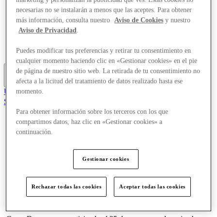
Ofertas
necesarias no se instalarán a menos que las aceptes. Para obtener
Planifica tu visita
más información, consulta nuestro
Aviso de Cookies
y nuestro
Comer y beber
Aviso de Privacidad
.
¿Qué pasa?
Servicios
Tarjetas regalo
Puedes modificar tus preferencias y retirar tu consentimiento en
cualquier momento haciendo clic en «Gestionar cookies» en el pie
de página de nuestro sitio web. La retirada de tu consentimiento no
afecta a la licitud del tratamiento de datos realizado hasta ese
Más
Únete al Club
momento.
Salvado
es
Para obtener información sobre los terceros con los que
compartimos datos, haz clic en «Gestionar cookies» a
Tiendas
continuación.
Ofertas
Planifica tu visita
Comer y beber
Gestionar cookies
¿Qué pasa?
Servicios
Tarjetas regalo
Rechazar todas las cookies
Aceptar todas las cookies
Más