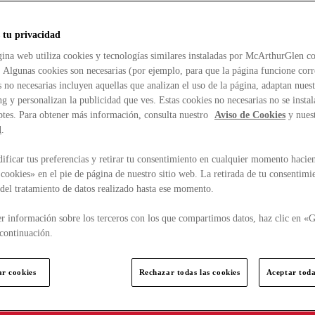
 tu privacidad
ina web utiliza cookies y tecnologías similares instaladas por McArthurGlen co
. Algunas cookies son necesarias (por ejemplo, para que la página funcione cor
 no necesarias incluyen aquellas que analizan el uso de la página, adaptan nue
g y personalizan la publicidad que ves. Estas cookies no necesarias no se insta
ptes. Para obtener más información, consulta nuestro
Aviso de Cookies
y nues
d
.
ficar tus preferencias y retirar tu consentimiento en cualquier momento hacien
cookies» en el pie de página de nuestro sitio web. La retirada de tu consentimi
d del tratamiento de datos realizado hasta ese momento.
r información sobre los terceros con los que compartimos datos, haz clic en «G
continuación.
ar cookies
Rechazar todas las cookies
Aceptar toda