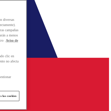
n diversas
rectamente).
stras campañas
larán a menos
tro
Aviso de
do clic en
ento no afecta
estionar
s las cookies