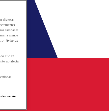
n diversas
rectamente).
stras campañas
larán a menos
tro
Aviso de
do clic en
ento no afecta
estionar
s las cookies