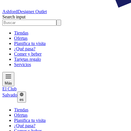
Ashford
Designer Outlet
Search input
Tiendas
Ofertas
Planifica tu visita
¿Qué pasa?
Comer y beber
Tarjetas regalo
Servicios
Más
El Club
Salvado
es
Tiendas
Ofertas
Planifica tu visita
¿Qué pasa?
Comer y beber