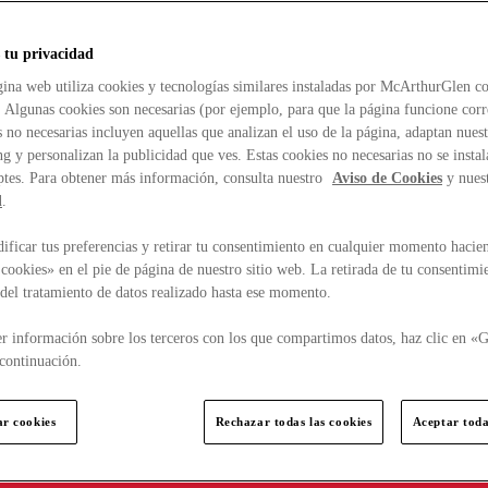
 tu privacidad
ina web utiliza cookies y tecnologías similares instaladas por McArthurGlen co
. Algunas cookies son necesarias (por ejemplo, para que la página funcione cor
 no necesarias incluyen aquellas que analizan el uso de la página, adaptan nue
g y personalizan la publicidad que ves. Estas cookies no necesarias no se insta
ptes. Para obtener más información, consulta nuestro
Aviso de Cookies
y nues
d
.
ficar tus preferencias y retirar tu consentimiento en cualquier momento hacien
cookies» en el pie de página de nuestro sitio web. La retirada de tu consentimi
d del tratamiento de datos realizado hasta ese momento.
r información sobre los terceros con los que compartimos datos, haz clic en «G
continuación.
ar cookies
Rechazar todas las cookies
Aceptar toda