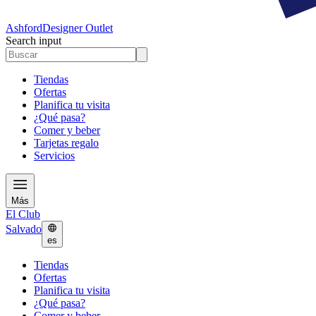
Ashford
Designer Outlet
Search input
Tiendas
Ofertas
Planifica tu visita
¿Qué pasa?
Comer y beber
Tarjetas regalo
Servicios
Más
El Club
Salvado
es
Tiendas
Ofertas
Planifica tu visita
¿Qué pasa?
Comer y beber