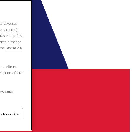
n diversas
rectamente).
stras campañas
larán a menos
tro
Aviso de
do clic en
ento no afecta
estionar
s las cookies