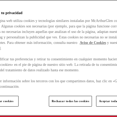
 tu privacidad
ina web utiliza cookies y tecnologías similares instaladas por McArthurGlen co
. Algunas cookies son necesarias (por ejemplo, para que la página funcione cor
 no necesarias incluyen aquellas que analizan el uso de la página, adaptan nue
g y personalizan la publicidad que ves. Estas cookies no necesarias no se insta
ptes. Para obtener más información, consulta nuestro
Aviso de Cookies
y nues
d
.
ficar tus preferencias y retirar tu consentimiento en cualquier momento hacien
cookies» en el pie de página de nuestro sitio web. La retirada de tu consentimi
d del tratamiento de datos realizado hasta ese momento.
r información sobre los terceros con los que compartimos datos, haz clic en «G
continuación.
ar cookies
Rechazar todas las cookies
Aceptar toda