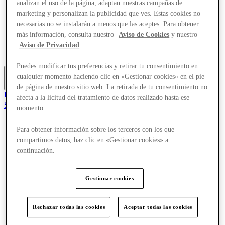
analizan el uso de la página, adaptan nuestras campañas de
Ofertas
marketing y personalizan la publicidad que ves. Estas cookies no
Planifica tu visita
necesarias no se instalarán a menos que las aceptes. Para obtener
¿Qué pasa?
Comer y beber
más información, consulta nuestro
Aviso de Cookies
y nuestro
Tarjetas regalo
Aviso de Privacidad
.
Servicios
Puedes modificar tus preferencias y retirar tu consentimiento en
cualquier momento haciendo clic en «Gestionar cookies» en el pie
Más
de página de nuestro sitio web. La retirada de tu consentimiento no
El Club
afecta a la licitud del tratamiento de datos realizado hasta ese
Salvado
momento.
es
Para obtener información sobre los terceros con los que
Tiendas
Ofertas
compartimos datos, haz clic en «Gestionar cookies» a
Planifica tu visita
continuación.
¿Qué pasa?
Comer y beber
Tarjetas regalo
Gestionar cookies
Servicios
Rechazar todas las cookies
Aceptar todas las cookies
Más