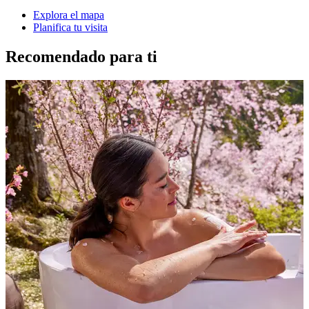
Explora el mapa
Planifica tu visita
Recomendado para ti
D
a