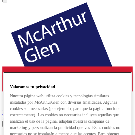
Valoramos tu privacidad
Nuestra página web utiliza cookies y tecnologías similares
instaladas por McArthurGlen con diversas finalidades. Algunas
cookies son necesarias (por ejemplo, para que la página funcione
York
Designer Outlet
correctamente). Las cookies no necesarias incluyen aquellas que
Search input
analizan el uso de la página, adaptan nuestras campañas de
marketing y personalizan la publicidad que ves. Estas cookies no
Tiendas
necesarias no se instalarán a menos que las aceptes. Para obtener