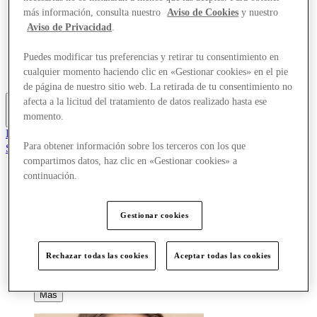
Ofertas
más información, consulta nuestro
Aviso de Cookies
y nuestro
Planifica tu visita
Aviso de Privacidad
.
¿Qué pasa?
Comer y beber
Puedes modificar tus preferencias y retirar tu consentimiento en
Tarjetas regalo
cualquier momento haciendo clic en «Gestionar cookies» en el pie
Servicios
de página de nuestro sitio web. La retirada de tu consentimiento no
afecta a la licitud del tratamiento de datos realizado hasta ese
momento.
Más
El Club
Para obtener información sobre los terceros con los que
Salvado
es
compartimos datos, haz clic en «Gestionar cookies» a
continuación.
Tiendas
Ofertas
Planifica tu visita
Gestionar cookies
¿Qué pasa?
Comer y beber
Tarjetas regalo
Rechazar todas las cookies
Aceptar todas las cookies
Servicios
Más