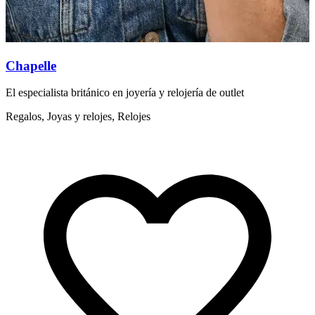
Chapelle
C
El especialista británico en joyería y relojería de outlet
C
p
Regalos, Joyas y relojes, Relojes
A