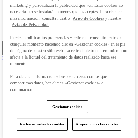
Ofertas
marketing y personalizan la publicidad que ves. Estas cookies no
Planifica tu visita
necesarias no se instalarán a menos que las aceptes. Para obtener
¿Qué pasa?
más información, consulta nuestro
Aviso de Cookies
y nuestro
Comer y beber
Aviso de Privacidad
.
Tarjetas regalo
Servicios
Puedes modificar tus preferencias y retirar tu consentimiento en
cualquier momento haciendo clic en «Gestionar cookies» en el pie
de página de nuestro sitio web. La retirada de tu consentimiento no
Más
afecta a la licitud del tratamiento de datos realizado hasta ese
El Club
momento.
Salvado
es
Para obtener información sobre los terceros con los que
Tiendas
compartimos datos, haz clic en «Gestionar cookies» a
Ofertas
continuación.
Planifica tu visita
¿Qué pasa?
Comer y beber
Gestionar cookies
Tarjetas regalo
Servicios
Rechazar todas las cookies
Aceptar todas las cookies
Más