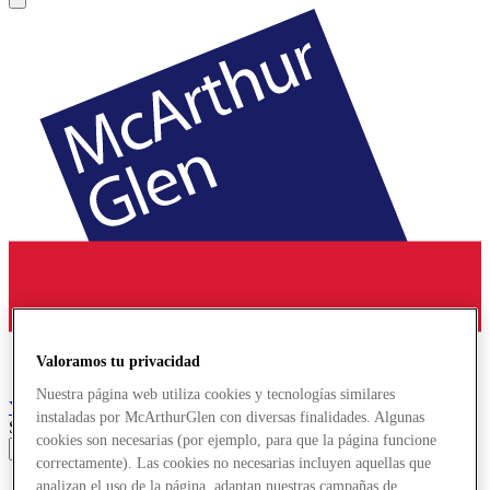
Valoramos tu privacidad
Nuestra página web utiliza cookies y tecnologías similares
York
Designer Outlet
instaladas por McArthurGlen con diversas finalidades. Algunas
Search input
cookies son necesarias (por ejemplo, para que la página funcione
correctamente). Las cookies no necesarias incluyen aquellas que
Tiendas
analizan el uso de la página, adaptan nuestras campañas de