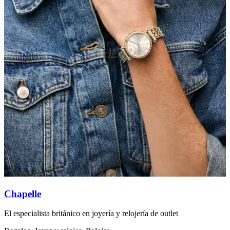
Chapelle
C
El especialista británico en joyería y relojería de outlet
C
p