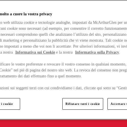
lto a cuore la vostra privacy
ito web utilizza cookie e tecnologie analoghe, impostati da McArthurGlen per un
lcuni cookie sono necessari (ad esempio, per consentire il corretto funzionamento
necessari comprendono quelli che analizzano l’utilizzo del sito, personalizzano 
 marketing e personalizzano la pubblicità che vi viene mostrata. Tali cookie n
o impostati a meno che voi non li accettiate. Per ulteriori informazioni, vi inv
la nostra
Informativa sui Cookie
e la nostra
Informativa sulla Privacy
.
ficare le vostre preferenze e revocare il vostro consenso in qualsiasi momento,
 Cookie” nel piè di pagina del nostro sito web. La revoca del consenso non preg
 trattamento dei dati effettuato fino a quel momento.
zioni sui soggetti terzi con cui condividiamo i dati, cliccate qui sotto su “Gesti
 i cookie
Rifiutare tutti i cookie
Accettare t