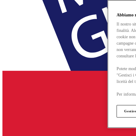
Abbiamo mo
Il nostro s
finalità. A
cookie non 
campagne di
non verrann
consultare 
Potete modi
“Gestisci i
liceità del
Per informa
Gestire