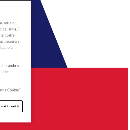
a serie di
 del sito). I
le nostre
on necessari
itiamo a
 cliccando su
iudica la
sci i Cookie”.
utti i cookie