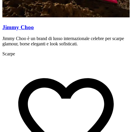
Jimmy Choo
Jimmy Choo è un brand di lusso internazionale celebre per scarpe
L
glamour, borse eleganti e look sofisticati.
a
Scarpe
S